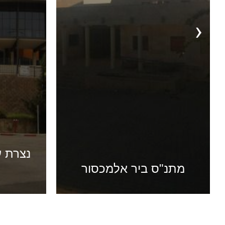
›
נצרת עילית – מתנ"ס הר
יונה