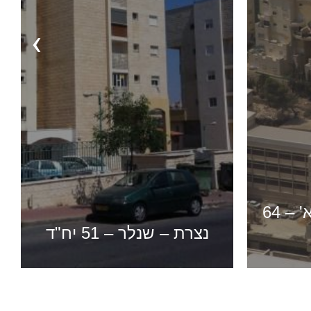
‹
נצרת – שנלר – 48 יח"ד