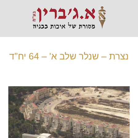
נצרת – שנלר שלב א' – 64 יח"ד