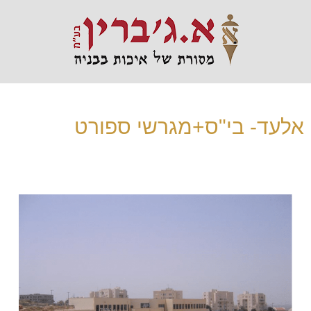
אלעד- בי"ס+מגרשי ספורט